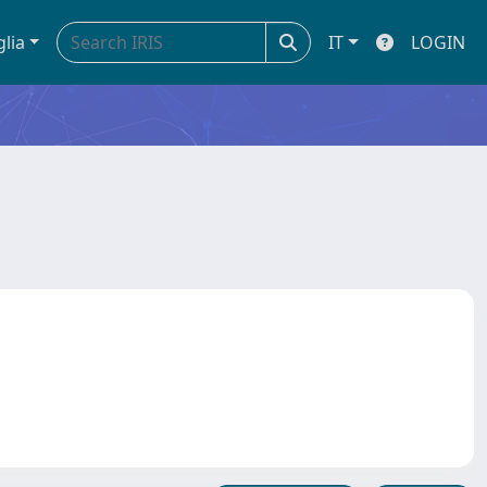
glia
IT
LOGIN