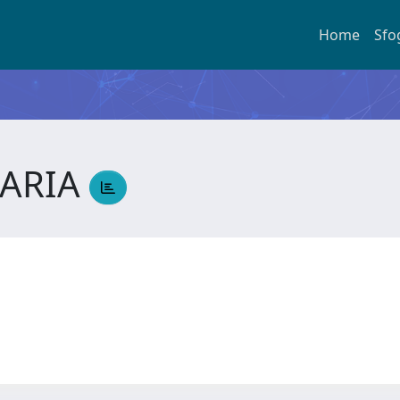
Home
Sfo
MARIA
A