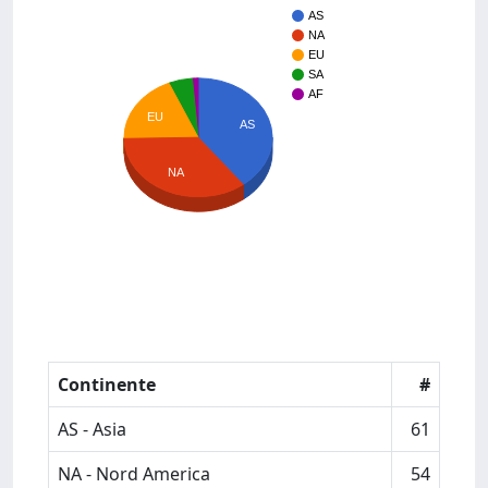
AS
NA
EU
SA
AF
EU
AS
NA
Continente
#
AS - Asia
61
NA - Nord America
54