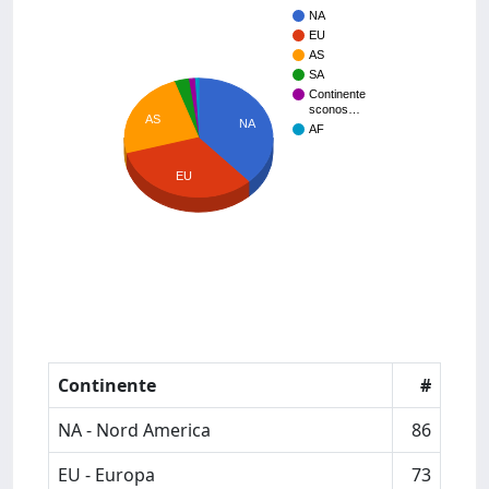
NA
EU
AS
SA
Continente
sconos…
AS
NA
AF
EU
Continente
#
NA - Nord America
86
EU - Europa
73