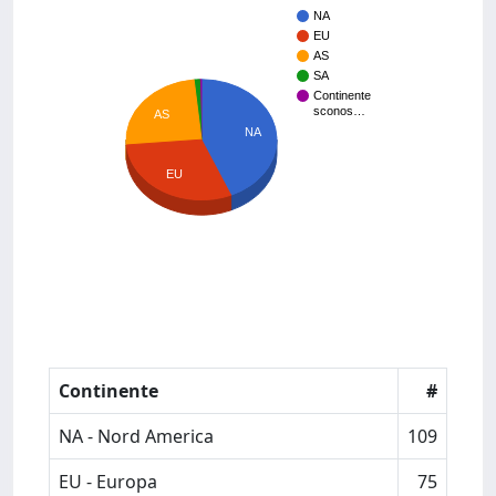
NA
EU
AS
SA
Continente
sconos…
AS
NA
EU
Continente
#
NA - Nord America
109
EU - Europa
75