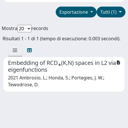
Esportazione
Tutti (1)
Mostra
records
Risultati 1 - 1 di 1 (tempo di esecuzione: 0.003 secondi).
Embedding of RCD⁎(K,N) spaces in L2 via
eigenfunctions
2021 Ambrosio, L.; Honda, S.; Portegies, J. W.;
Tewodrose, D.