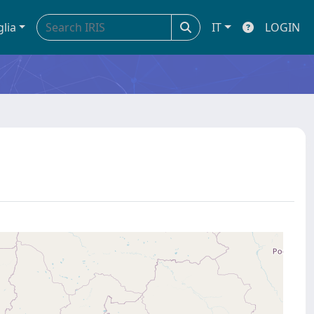
glia
IT
LOGIN