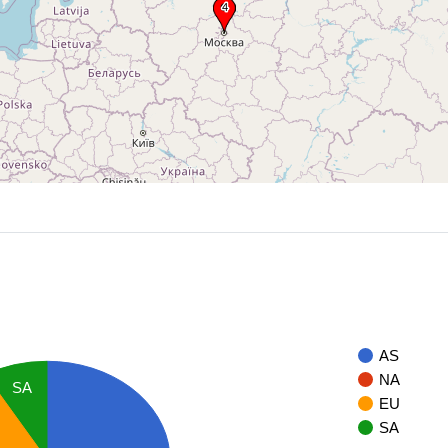
AS
NA
SA
EU
SA