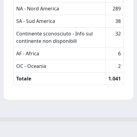
NA - Nord America
289
SA - Sud America
38
Continente sconosciuto - Info sul
32
continente non disponibili
AF - Africa
6
OC - Oceania
2
Totale
1.041
Powered by
IRIS
-
about IRIS
-
Utilizzo dei cookie
-
Privacy
Copyright © 2026