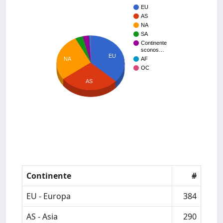
EU
AS
NA
SA
Continente
sconos…
EU
NA
AF
OC
AS
Continente
#
EU - Europa
384
AS - Asia
290