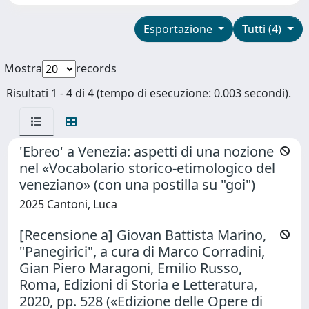
Esportazione
Tutti (4)
Mostra
records
Risultati 1 - 4 di 4 (tempo di esecuzione: 0.003 secondi).
'Ebreo' a Venezia: aspetti di una nozione
nel «Vocabolario storico-etimologico del
veneziano» (con una postilla su "goi")
2025 Cantoni, Luca
[Recensione a] Giovan Battista Marino,
"Panegirici", a cura di Marco Corradini,
Gian Piero Maragoni, Emilio Russo,
Roma, Edizioni di Storia e Letteratura,
2020, pp. 528 («Edizione delle Opere di