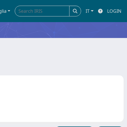
glia
IT
LOGIN