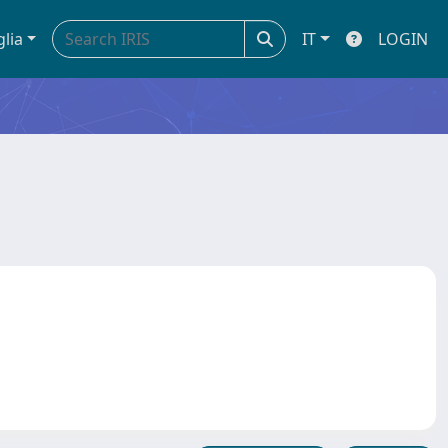
glia
IT
LOGIN