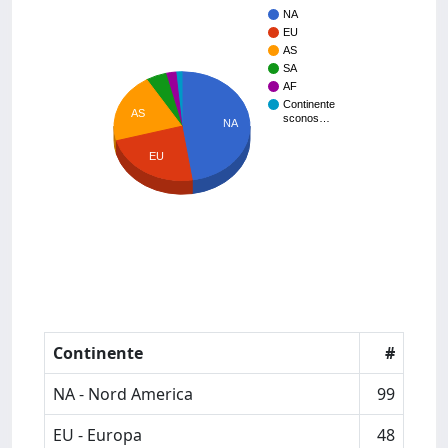
NA
EU
AS
SA
AF
Continente
AS
sconos…
NA
EU
Continente
#
NA - Nord America
99
EU - Europa
48