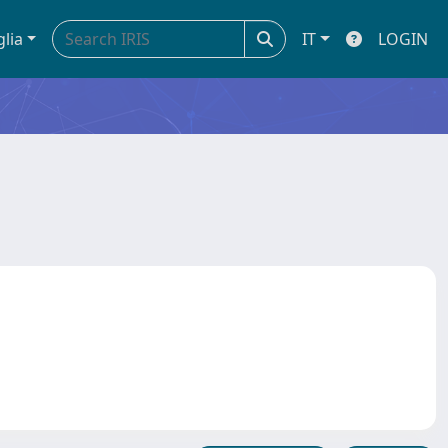
glia
IT
LOGIN