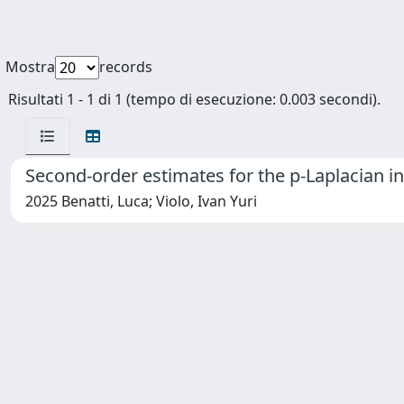
Mostra
records
Risultati 1 - 1 di 1 (tempo di esecuzione: 0.003 secondi).
Second-order estimates for the p-Laplacian i
2025 Benatti, Luca; Violo, Ivan Yuri