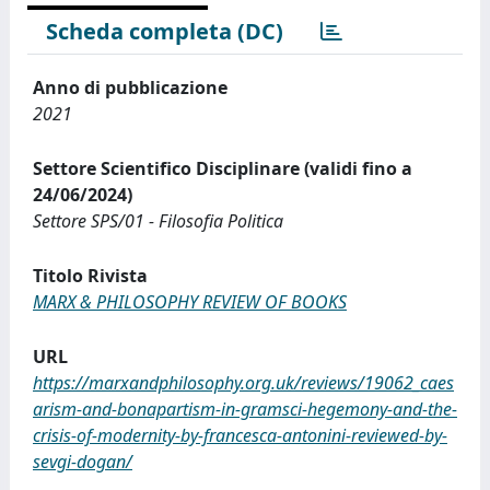
Scheda completa (DC)
Anno di pubblicazione
2021
Settore Scientifico Disciplinare (validi fino a
24/06/2024)
Settore SPS/01 - Filosofia Politica
Titolo Rivista
MARX & PHILOSOPHY REVIEW OF BOOKS
URL
https://marxandphilosophy.org.uk/reviews/19062_caes
arism-and-bonapartism-in-gramsci-hegemony-and-the-
crisis-of-modernity-by-francesca-antonini-reviewed-by-
sevgi-dogan/