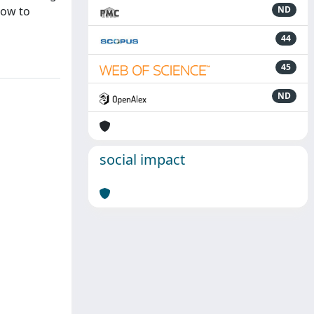
how to
ND
44
45
ND
social impact