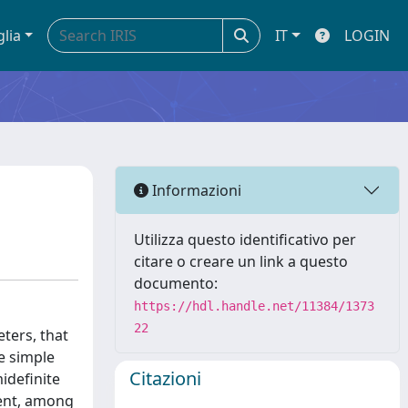
glia
IT
LOGIN
Informazioni
Utilizza questo identificativo per
citare o creare un link a questo
documento:
https://hdl.handle.net/11384/1373
22
ters, that
e simple
Citazioni
midefinite
ient, among