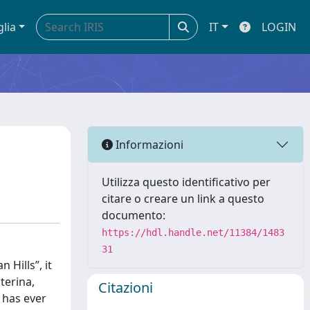
glia
IT
LOGIN
Informazioni
Utilizza questo identificativo per
citare o creare un link a questo
documento:
https://hdl.handle.net/11384/1483
31
 Hills”, it
terina,
Citazioni
t has ever