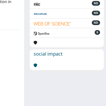
tion in
ND
ND
ND
0
social impact