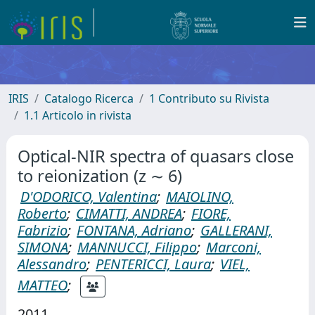
IRIS
Catalogo Ricerca
1 Contributo su Rivista
1.1 Articolo in rivista
Optical-NIR spectra of quasars close
to reionization (z ∼ 6)
D'ODORICO, Valentina
;
MAIOLINO,
Roberto
;
CIMATTI, ANDREA
;
FIORE,
Fabrizio
;
FONTANA, Adriano
;
GALLERANI,
SIMONA
;
MANNUCCI, Filippo
;
Marconi,
Alessandro
;
PENTERICCI, Laura
;
VIEL,
MATTEO
;
2011