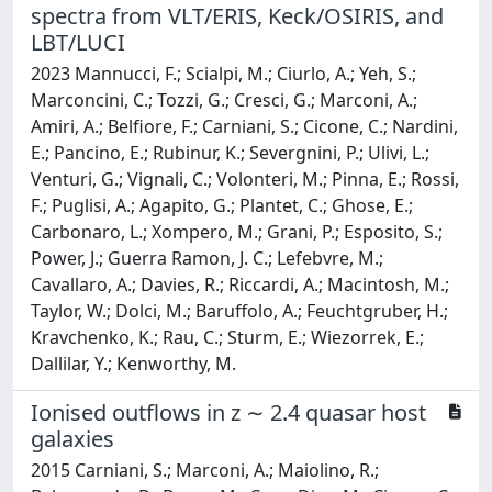
spectra from VLT/ERIS, Keck/OSIRIS, and
LBT/LUCI
2023 Mannucci, F.; Scialpi, M.; Ciurlo, A.; Yeh, S.;
Marconcini, C.; Tozzi, G.; Cresci, G.; Marconi, A.;
Amiri, A.; Belfiore, F.; Carniani, S.; Cicone, C.; Nardini,
E.; Pancino, E.; Rubinur, K.; Severgnini, P.; Ulivi, L.;
Venturi, G.; Vignali, C.; Volonteri, M.; Pinna, E.; Rossi,
F.; Puglisi, A.; Agapito, G.; Plantet, C.; Ghose, E.;
Carbonaro, L.; Xompero, M.; Grani, P.; Esposito, S.;
Power, J.; Guerra Ramon, J. C.; Lefebvre, M.;
Cavallaro, A.; Davies, R.; Riccardi, A.; Macintosh, M.;
Taylor, W.; Dolci, M.; Baruffolo, A.; Feuchtgruber, H.;
Kravchenko, K.; Rau, C.; Sturm, E.; Wiezorrek, E.;
Dallilar, Y.; Kenworthy, M.
Ionised outflows in z ∼ 2.4 quasar host
galaxies
2015 Carniani, S.; Marconi, A.; Maiolino, R.;