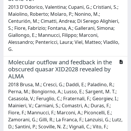
2013 D'Odorico, Valentina; Cupani, G.; Cristiani, S.;
Maiolino, Roberto; Molaro, P.; Nonino, M.;
Centurión, M.; Cimatti, Andrea; Di Serego Alighieri,
S.; Fiore, Fabrizio; Fontana, A.; Gallerani, Simona;
Giallongo, E.; Mannucci, Filippo; Marconi,
Alessandro; Pentericci, Laura; Viel, Matteo; Vladilo,
G.
Molecular outflow and feedback in the
obscured quasar XID2028 revealed by
ALMA
2018 Brusa, M.; Cresci, G.; Daddi, E.; Paladino, R.;
Perna, M.; Bongiorno, A.; Lusso, E.; Sargent, M. T.;
Casasola, V.; Feruglio, C.; Fraternali, F.; Georgiev, I.;
Mainieri, V.; Carniani, S.; Comastri, A.; Duras, F.;
Fiore, F.; Mannucci, F.; Marconi, A.; Piconcelli, E.;
Zamorani, G.; Gilli, R.; La Franca, F.; Lanzuisi, G.; Lutz,
D.; Santini, P.; Scoville, N. Z.; Vignali, C.; Vito, F.;