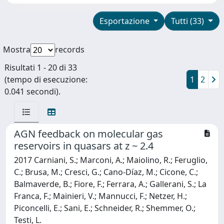
Esportazione
Tutti (33)
Mostra
records
Risultati 1 - 20 di 33
(tempo di esecuzione:
1
2
0.041 secondi).
AGN feedback on molecular gas
reservoirs in quasars at z ~ 2.4
2017 Carniani, S.; Marconi, A.; Maiolino, R.; Feruglio,
C.; Brusa, M.; Cresci, G.; Cano-Díaz, M.; Cicone, C.;
Balmaverde, B.; Fiore, F.; Ferrara, A.; Gallerani, S.; La
Franca, F.; Mainieri, V.; Mannucci, F.; Netzer, H.;
Piconcelli, E.; Sani, E.; Schneider, R.; Shemmer, O.;
Testi, L.