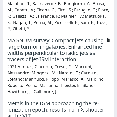
Maiolino, R.; Balmaverde, B.; Bongiorno, A.; Brusa,
M.; Capetti, A.; Cicone, C.; Ciroi, S.; Feruglio, C.; Fiore,
F.; Gallazzi, A.; La Franca, F.; Mainieri, V.; Matsuoka,
K.; Nagao, T.; Perna, M.; Piconcelli, E.; Sani, E.; Tozzi,
P.; Zibetti, S.
MAGNUM survey: Compact jets causing
large turmoil in galaxies: Enhanced line
widths perpendicular to radio jets as
tracers of jet-ISM interaction
2021 Venturi, Giacomo; Cresci, G.; Marconi,
Alessandro; Mingozzi, M.; Nardini, E.; Carniani,
Stefano; Mannucci, Filippo; Marasco, A.; Maiolino,
Roberto; Perna, Marianna; Treister, E.; Bland-
Hawthorn, J.; Gallimore, J.
Metals in the IGM approaching the re-
ionization epoch: results from X-shooter
at the VLT