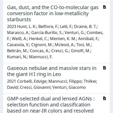
Gas, dust, and the CO-to-molecular gas
conversion factor in low-metallicity
starbursts
2023 Hunt, L. K.; Belfiore, F.; Lelli, F.; Draine, B. T.;
Marasco, A.; García-Burillo, S.; Venturi, G.; Combes,
F.; Weiß, A.; Henkel, C.; Menten, K. M.; Annibali, F.;
Casasola, V.; Cignoni, M.; Mcleod, A.; Tosi, M.;
Beltrán, M.; Concas, A.; Cresci, G.; Ginolfi, M.;
Kumari, N.; Mannucci, F.
Gaseous nebulae and massive stars in
the giant H I ring in Leo
2021 Corbelli, Edvige; Mannucci, Filippo; Thilker,
David; Cresci, Giovanni; Venturi, Giacomo
GMP-selected dual and lensed AGNs :
selection function and classification
based on near-IR colors and resolved