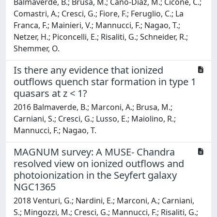
Balmaverde, B.; Brusa, M.; Cano-Diaz, M.; Cicone, C.;
Comastri, A.; Cresci, G.; Fiore, F.; Feruglio, C.; La
Franca, F.; Mainieri, V.; Mannucci, F.; Nagao, T.;
Netzer, H.; Piconcelli, E.; Risaliti, G.; Schneider, R.;
Shemmer, O.
Is there any evidence that ionized
outflows quench star formation in type 1
quasars at z < 1?
2016 Balmaverde, B.; Marconi, A.; Brusa, M.;
Carniani, S.; Cresci, G.; Lusso, E.; Maiolino, R.;
Mannucci, F.; Nagao, T.
MAGNUM survey: A MUSE- Chandra
resolved view on ionized outflows and
photoionization in the Seyfert galaxy
NGC1365
2018 Venturi, G.; Nardini, E.; Marconi, A.; Carniani,
S.; Mingozzi, M.; Cresci, G.; Mannucci, F.; Risaliti, G.;