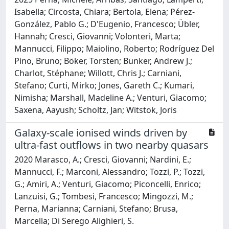
Isabella; Circosta, Chiara; Bertola, Elena; Pérez-
González, Pablo G.; D'Eugenio, Francesco; Übler,
Hannah; Cresci, Giovanni; Volonteri, Marta;
Mannucci, Filippo; Maiolino, Roberto; Rodríguez Del
Pino, Bruno; Böker, Torsten; Bunker, Andrew J.;
Charlot, Stéphane; Willott, Chris J.; Carniani,
Stefano; Curti, Mirko; Jones, Gareth C.; Kumari,
Nimisha; Marshall, Madeline A.; Venturi, Giacomo;
Saxena, Aayush; Scholtz, Jan; Witstok, Joris
Galaxy-scale ionised winds driven by
ultra-fast outflows in two nearby quasars
2020 Marasco, A.; Cresci, Giovanni; Nardini, E.;
Mannucci, F.; Marconi, Alessandro; Tozzi, P.; Tozzi,
G.; Amiri, A.; Venturi, Giacomo; Piconcelli, Enrico;
Lanzuisi, G.; Tombesi, Francesco; Mingozzi, M.;
Perna, Marianna; Carniani, Stefano; Brusa,
Marcella; Di Serego Alighieri, S.