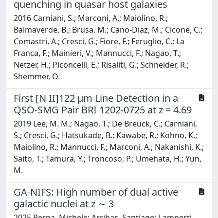
quenching in quasar host galaxies
2016 Carniani, S.; Marconi, A.; Maiolino, R.;
Balmaverde, B.; Brusa, M.; Cano-Diaz, M.; Cicone, C.;
Comastri, A.; Cresci, G.; Fiore, F.; Feruglio, C.; La
Franca, F.; Mainieri, V.; Mannucci, F.; Nagao, T.;
Netzer, H.; Piconcelli, E.; Risaliti, G.; Schneider, R.;
Shemmer, O.
First [N II]122 μm Line Detection in a
QSO-SMG Pair BRI 1202-0725 at z = 4.69
2019 Lee, M. M.; Nagao, T.; De Breuck, C.; Carniani,
S.; Cresci, G.; Hatsukade, B.; Kawabe, R.; Kohno, K.;
Maiolino, R.; Mannucci, F.; Marconi, A.; Nakanishi, K.;
Saito, T.; Tamura, Y.; Troncoso, P.; Umehata, H.; Yun,
M.
GA-NIFS: High number of dual active
galactic nuclei at z ∼ 3
2025 Perna, Michele; Arribas, Santiago; Lamperti,