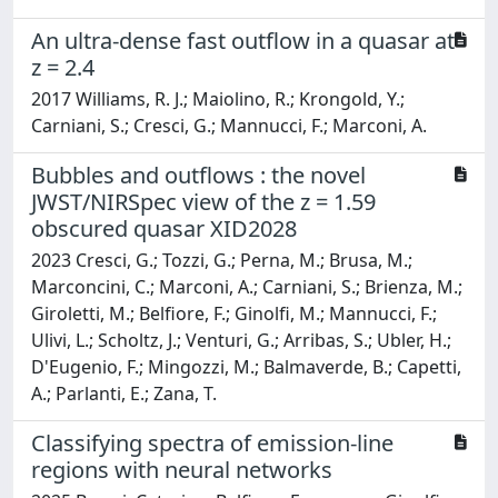
An ultra-dense fast outflow in a quasar at
z = 2.4
2017 Williams, R. J.; Maiolino, R.; Krongold, Y.;
Carniani, S.; Cresci, G.; Mannucci, F.; Marconi, A.
Bubbles and outflows : the novel
JWST/NIRSpec view of the z = 1.59
obscured quasar XID2028
2023 Cresci, G.; Tozzi, G.; Perna, M.; Brusa, M.;
Marconcini, C.; Marconi, A.; Carniani, S.; Brienza, M.;
Giroletti, M.; Belfiore, F.; Ginolfi, M.; Mannucci, F.;
Ulivi, L.; Scholtz, J.; Venturi, G.; Arribas, S.; Ubler, H.;
D'Eugenio, F.; Mingozzi, M.; Balmaverde, B.; Capetti,
A.; Parlanti, E.; Zana, T.
Classifying spectra of emission-line
regions with neural networks