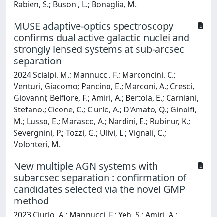
Rabien, S.; Busoni, L.; Bonaglia, M.
MUSE adaptive-optics spectroscopy
confirms dual active galactic nuclei and
strongly lensed systems at sub-arcsec
separation
2024 Scialpi, M.; Mannucci, F.; Marconcini, C.;
Venturi, Giacomo; Pancino, E.; Marconi, A.; Cresci,
Giovanni; Belfiore, F.; Amiri, A.; Bertola, E.; Carniani,
Stefano.; Cicone, C.; Ciurlo, A.; D'Amato, Q.; Ginolfi,
M.; Lusso, E.; Marasco, A.; Nardini, E.; Rubinur, K.;
Severgnini, P.; Tozzi, G.; Ulivi, L.; Vignali, C.;
Volonteri, M.
New multiple AGN systems with
subarcsec separation : confirmation of
candidates selected via the novel GMP
method
2023 Ciurlo, A.; Mannucci, F.; Yeh, S.; Amiri, A.;