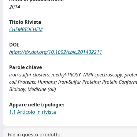
2014
Titolo Rivista
CHEMBIOCHEM
DOI
https://dx.doi.org/10.1002/cbic.201402211
Parole chiave
iron-sulfur clusters; methyl-TROSY; NMR spectroscopy; protein
coli Proteins; Humans; Iron-Sulfur Proteins; Protein Confor
Biology; Medicine (all)
Appare nelle tipologie:
1.1 Articolo in rivista
File in questo prodotto: