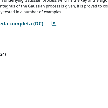
an underlying Gaussian process which is the key of the algo
ntegrals of the Gaussian process is given, it is proved to co
ally tested in a number of examples.
eda completa (DC)
024)