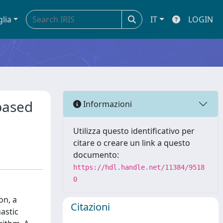
glia
IT
LOGIN
based
Informazioni
Utilizza questo identificativo per
citare o creare un link a questo
documento:
https://hdl.handle.net/11384/9518
0
on, a
Citazioni
astic