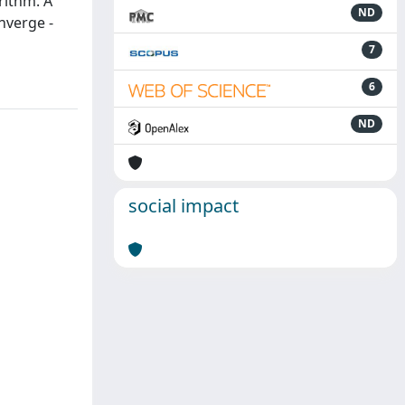
rithm. A
ND
nverge -
7
6
ND
social impact