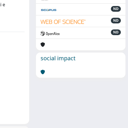
i e
ND
ND
ND
social impact