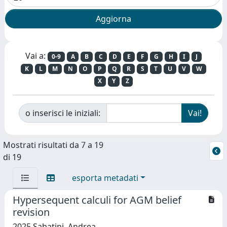
Vai a:
0-9
A
B
C
D
E
F
G
H
I
J
K
L
M
N
O
P
Q
R
S
T
U
V
W
X
Y
Z
o inserisci le iniziali:
Mostrati risultati da 7 a 19
di 19
esporta metadati
Hypersequent calculi for AGM belief
revision
2025 Sabatini, Andrea