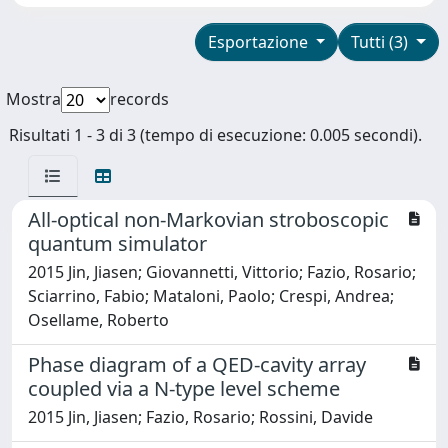
Esportazione
Tutti (3)
Mostra
records
Risultati 1 - 3 di 3 (tempo di esecuzione: 0.005 secondi).
All-optical non-Markovian stroboscopic
quantum simulator
2015 Jin, Jiasen; Giovannetti, Vittorio; Fazio, Rosario;
Sciarrino, Fabio; Mataloni, Paolo; Crespi, Andrea;
Osellame, Roberto
Phase diagram of a QED-cavity array
coupled via a N-type level scheme
2015 Jin, Jiasen; Fazio, Rosario; Rossini, Davide