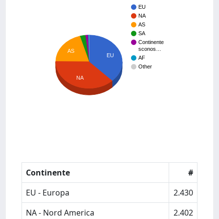
EU
NA
AS
SA
Continente
sconos…
AS
EU
AF
Other
NA
Continente
#
EU - Europa
2.430
NA - Nord America
2.402