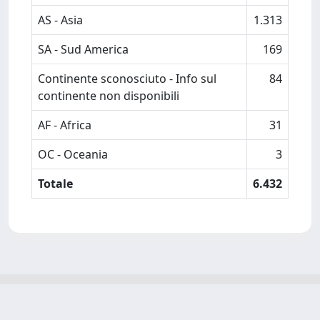
AS - Asia
1.313
SA - Sud America
169
Continente sconosciuto - Info sul
84
continente non disponibili
AF - Africa
31
OC - Oceania
3
Totale
6.432
Powered by
IRIS
-
about IRIS
-
Utilizzo dei cookie
-
Privacy
Copyright © 2026