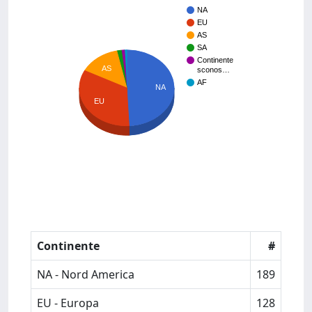
NA
EU
AS
SA
Continente
AS
sconos…
AF
NA
EU
Continente
#
NA - Nord America
189
EU - Europa
128