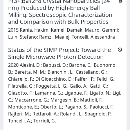
Pr3+:BaY2F8 Crystal Nanoparticles (24
nm) Produced by High-Energy Ball
Milling: Spectroscopic Characterization
and Comparison with Bulk Properties
2015 Rania, Hakim; Kamel, Damak; Mauro, Gemmi;
Luin, Stefano; Ramzi, Maalej; Toncelli, Alessandra
Status of the SIMP Project: Toward the
Single Microwave Photon Detection
2020 Alesini, D.; Babusci, D.; Barone, C.; Buonomo,
B.; Beretta, M. M.; Bianchini, L.; Castellano, G.;
Chiarello, F.; Di Gioacchino, D.; Falferi, P.; Felici, G.;
Filatrella, G.; Foggetta, L. G.; Gallo, A.; Gatti, C.;
Giazotto, F.; Lamanna, G.; Ligabue, F.; Ligato, N.; Ligi,
C.; Maccarrone, G.; Margesin, B.; Mattioli, F.;
Monticone, E.; Oberto, L.; Pagano, S.; Paolucci, F.;
Rajteri, M.; Rettaroli, A.; Rolandi, L.; Spagnolo, P.;
Toncelli, A.; Torrioli, G.