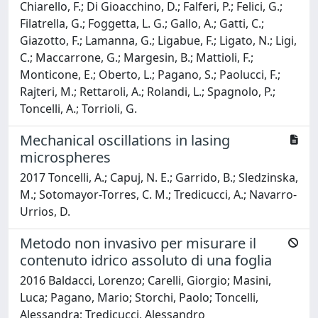
Chiarello, F.; Di Gioacchino, D.; Falferi, P.; Felici, G.;
Filatrella, G.; Foggetta, L. G.; Gallo, A.; Gatti, C.;
Giazotto, F.; Lamanna, G.; Ligabue, F.; Ligato, N.; Ligi,
C.; Maccarrone, G.; Margesin, B.; Mattioli, F.;
Monticone, E.; Oberto, L.; Pagano, S.; Paolucci, F.;
Rajteri, M.; Rettaroli, A.; Rolandi, L.; Spagnolo, P.;
Toncelli, A.; Torrioli, G.
Mechanical oscillations in lasing
microspheres
2017 Toncelli, A.; Capuj, N. E.; Garrido, B.; Sledzinska,
M.; Sotomayor-Torres, C. M.; Tredicucci, A.; Navarro-
Urrios, D.
Metodo non invasivo per misurare il
contenuto idrico assoluto di una foglia
2016 Baldacci, Lorenzo; Carelli, Giorgio; Masini,
Luca; Pagano, Mario; Storchi, Paolo; Toncelli,
Alessandra; Tredicucci, Alessandro