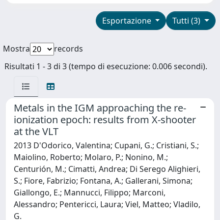
Esportazione
Tutti (3)
Mostra
records
Risultati 1 - 3 di 3 (tempo di esecuzione: 0.006 secondi).
Metals in the IGM approaching the re-
ionization epoch: results from X-shooter
at the VLT
2013 D'Odorico, Valentina; Cupani, G.; Cristiani, S.;
Maiolino, Roberto; Molaro, P.; Nonino, M.;
Centurión, M.; Cimatti, Andrea; Di Serego Alighieri,
S.; Fiore, Fabrizio; Fontana, A.; Gallerani, Simona;
Giallongo, E.; Mannucci, Filippo; Marconi,
Alessandro; Pentericci, Laura; Viel, Matteo; Vladilo,
G.