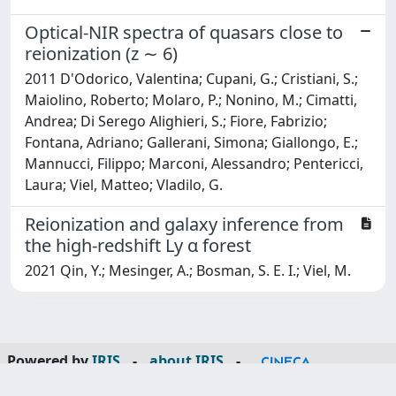
Optical-NIR spectra of quasars close to
reionization (z ∼ 6)
2011 D'Odorico, Valentina; Cupani, G.; Cristiani, S.;
Maiolino, Roberto; Molaro, P.; Nonino, M.; Cimatti,
Andrea; Di Serego Alighieri, S.; Fiore, Fabrizio;
Fontana, Adriano; Gallerani, Simona; Giallongo, E.;
Mannucci, Filippo; Marconi, Alessandro; Pentericci,
Laura; Viel, Matteo; Vladilo, G.
Reionization and galaxy inference from
the high-redshift Ly α forest
2021 Qin, Y.; Mesinger, A.; Bosman, S. E. I.; Viel, M.
Powered by
IRIS
-
about IRIS
-
Utilizzo dei cookie
-
Privacy
Copyright © 2026