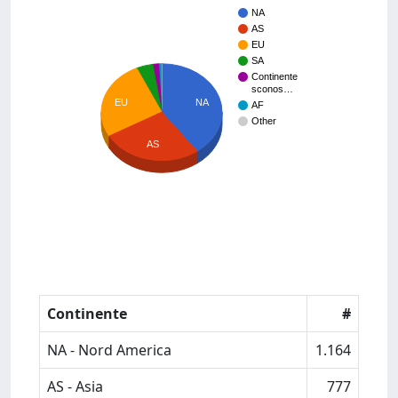
NA
AS
EU
SA
Continente
sconos…
NA
EU
AF
Other
AS
Continente
#
NA - Nord America
1.164
AS - Asia
777