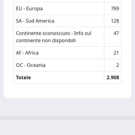
EU - Europa
769
SA - Sud America
128
Continente sconosciuto - Info sul
47
continente non disponibili
AF - Africa
21
OC - Oceania
2
Totale
2.908
Powered by
IRIS
-
about IRIS
-
Utilizzo dei cookie
-
Privacy
Copyright © 2026