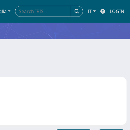
glia
IT
LOGIN