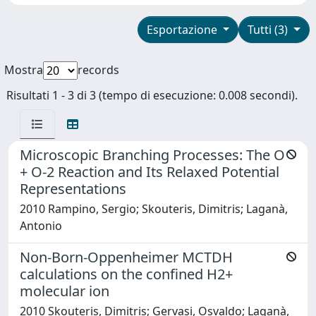
Esportazione
Tutti (3)
Mostra
records
Risultati 1 - 3 di 3 (tempo di esecuzione: 0.008 secondi).
Microscopic Branching Processes: The O
+ O-2 Reaction and Its Relaxed Potential
Representations
2010 Rampino, Sergio; Skouteris, Dimitris; Laganà,
Antonio
Non-Born-Oppenheimer MCTDH
calculations on the confined H2+
molecular ion
2010 Skouteris, Dimitris; Gervasi, Osvaldo; Laganà,