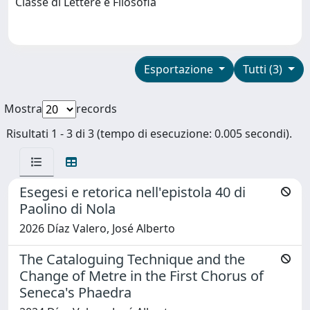
Classe di Lettere e Filosofia
Esportazione
Tutti (3)
Mostra
records
Risultati 1 - 3 di 3 (tempo di esecuzione: 0.005 secondi).
Esegesi e retorica nell'epistola 40 di
Paolino di Nola
2026 Díaz Valero, José Alberto
The Cataloguing Technique and the
Change of Metre in the First Chorus of
Seneca's Phaedra