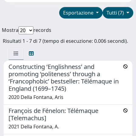
Esportazione
Tutti (7)
Mostra
records
Risultati 1 - 7 di 7 (tempo di esecuzione: 0.006 secondi).
Constructing ‘Englishness’ and
promoting ‘politeness’ through a
‘Francophobic’ bestseller: Télémaque in
England (1699–1745)
2020 Della Fontana, Aris
François de Fénelon: Télémaque
[Telemachus]
2021 Della Fontana, A.