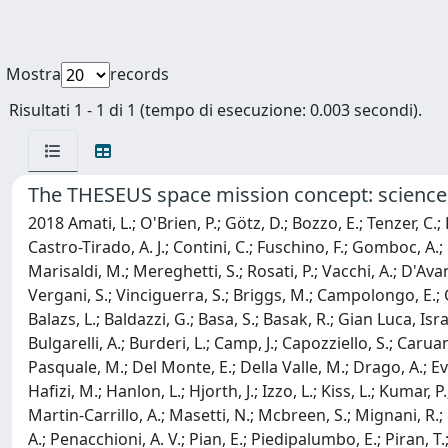
Mostra
records
Risultati 1 - 1 di 1 (tempo di esecuzione: 0.003 secondi).
The THESEUS space mission concept: science
2018 Amati, L.; O'Brien, P.; Götz, D.; Bozzo, E.; Tenzer, C.; 
Castro-Tirado, A. J.; Contini, C.; Fuschino, F.; Gomboc, A.; H
Marisaldi, M.; Mereghetti, S.; Rosati, P.; Vacchi, A.; D'Avan
Vergani, S.; Vinciguerra, S.; Briggs, M.; Campolongo, E.; Cio
Balazs, L.; Baldazzi, G.; Basa, S.; Basak, R.; Gian Luca, Isr
Bulgarelli, A.; Burderi, L.; Camp, J.; Capozziello, S.; Carua
Pasquale, M.; Del Monte, E.; Della Valle, M.; Drago, A.; Evang
Hafizi, M.; Hanlon, L.; Hjorth, J.; Izzo, L.; Kiss, L.; Kumar,
Martin-Carrillo, A.; Masetti, N.; Mcbreen, S.; Mignani, R.; 
A.; Penacchioni, A. V.; Pian, E.; Piedipalumbo, E.; Piran, T