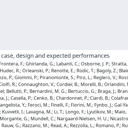
 case, design and expected performances
Frontera, F.; Ghirlanda, G.; Labanti, C.; Osborne, J. P.; Stratta, 
udec, R.; Orleanski, P.; Renotte, E.; Rodic, T.; Bagoly, Z.; Blain,
zo, P.; Giommi, P.; Piranomonte, S.; Piro, L.; Reglero, V.; Rossi
lfi, R.; Connaughton, V.; Cordier, B.; Morelli, B.; Orlandini, M.
ael; Bellutti, P.; Bernardini, M. G.; Bertuccio, G.; Braga, J.; Br
na, J.; Casella, P.; Cenko, B.; Chardonnet, P.; Ciardi, B.; Colafr
elista, Y.; Feroci, M.; Finelli, F.; Fiorini, M.; Fynbo, J.; Gal-Y
 P.; Kuvvetli, I.; Lavagna, M.; Li, T.; Longo, F.; Lyutikov, M.; Mai
Morgante, G.; Mundell, C.; Nargaard-Nielsen, H. U.; Nicastro, L.
.; Rauw, G.; Razzano, M.; Read, A.; Rezzolla, L.; Romano, P.; Ruf