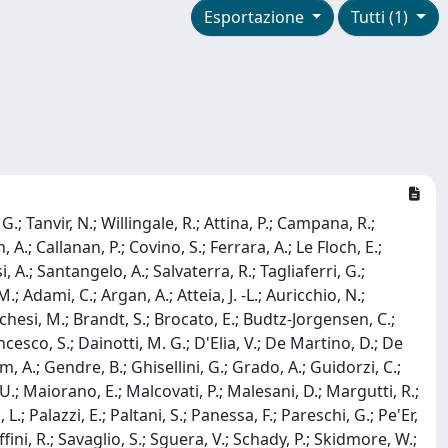
Esportazione
Tutti (1)
G.; Tanvir, N.; Willingale, R.; Attina, P.; Campana, R.;
 A.; Callanan, P.; Covino, S.; Ferrara, A.; Le Floch, E.;
, A.; Santangelo, A.; Salvaterra, R.; Tagliaferri, G.;
; Adami, C.; Argan, A.; Atteia, J. -L.; Auricchio, N.;
anchesi, M.; Brandt, S.; Brocato, E.; Budtz-Jorgensen, C.;
ancesco, S.; Dainotti, M. G.; D'Elia, V.; De Martino, D.; De
am, A.; Gendre, B.; Ghisellini, G.; Grado, A.; Guidorzi, C.;
o, U.; Maiorano, E.; Malcovati, P.; Malesani, D.; Margutti, R.;
; Palazzi, E.; Paltani, S.; Panessa, F.; Pareschi, G.; Pe'Er,
fini, R.; Savaglio, S.; Sguera, V.; Schady, P.; Skidmore, W.;