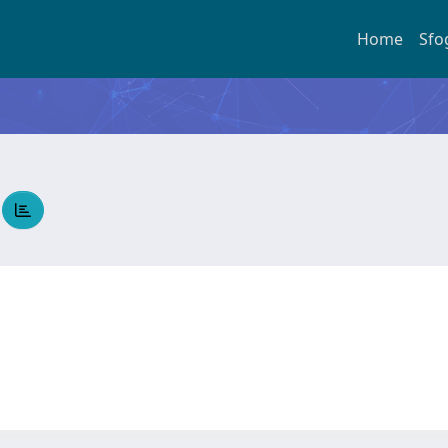
Home
Sfo
o