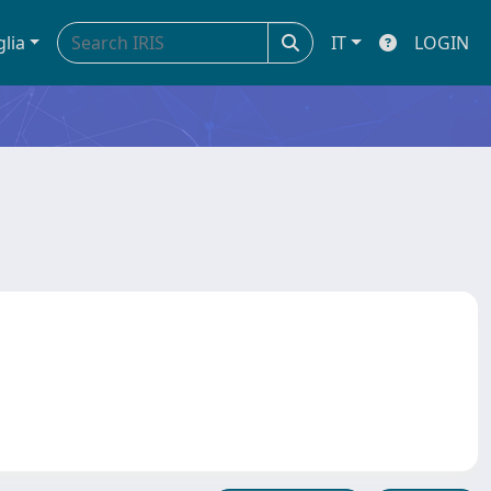
glia
IT
LOGIN