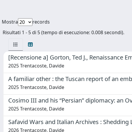
Mostra
records
Risultati 1 - 5 di 5 (tempo di esecuzione: 0.008 secondi).
[Recensione a] Gorton, Ted J., Renaissance Em
2025 Trentacoste, Davide
A familiar other : the Tuscan report of an em
2025 Trentacoste, Davide
Cosimo III and his “Persian” diplomacy: an O
2025 Trentacoste, Davide
Safavid Wars and Italian Archives : Shedding 
2026 Trentacoste, Davide