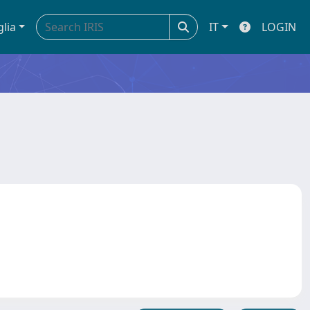
glia
IT
LOGIN