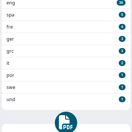
eng
36
spa
5
fre
4
ger
3
grc
3
it
2
por
1
swe
1
und
1