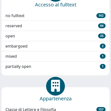
Accesso al fulltext
no fulltext
162
reserved
66
open
25
embargoed
2
mixed
1
partially open
1
Appartenenza
Classe di Lettere e Filosofia
157