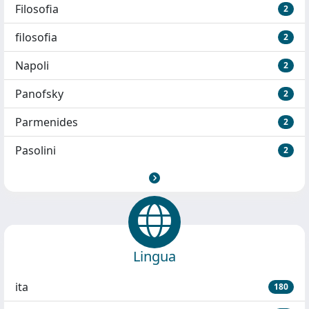
Filosofia
2
filosofia
2
Napoli
2
Panofsky
2
Parmenides
2
Pasolini
2
Lingua
ita
180