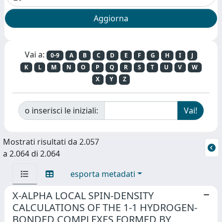
Vai a:
0-9
A
B
C
D
E
F
G
H
I
J
K
L
M
N
O
P
Q
R
S
T
U
V
W
X
Y
Z
o inserisci le iniziali:
Mostrati risultati da 2.057
a 2.064 di 2.064
esporta metadati
X-ALPHA LOCAL SPIN-DENSITY
CALCULATIONS OF THE 1-1 HYDROGEN-
BONDED COMPLEXES FORMED BY