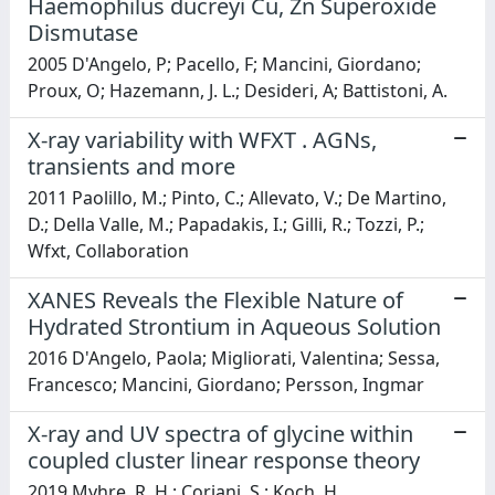
Haemophilus ducreyi Cu, Zn Superoxide
Dismutase
2005 D'Angelo, P; Pacello, F; Mancini, Giordano;
Proux, O; Hazemann, J. L.; Desideri, A; Battistoni, A.
X-ray variability with WFXT . AGNs,
transients and more
2011 Paolillo, M.; Pinto, C.; Allevato, V.; De Martino,
D.; Della Valle, M.; Papadakis, I.; Gilli, R.; Tozzi, P.;
Wfxt, Collaboration
XANES Reveals the Flexible Nature of
Hydrated Strontium in Aqueous Solution
2016 D'Angelo, Paola; Migliorati, Valentina; Sessa,
Francesco; Mancini, Giordano; Persson, Ingmar
X‑ray and UV spectra of glycine within
coupled cluster linear response theory
2019 Myhre, R. H.; Coriani, S.; Koch, H.