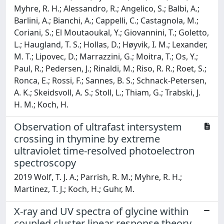
Myhre, R. H.; Alessandro, R.; Angelico, S.; Balbi, A.;
Barlini, A.; Bianchi, A.; Cappelli, C.; Castagnola, M.;
Coriani, S.; El Moutaoukal, Y.; Giovannini, T.; Goletto,
L.; Haugland, T. S.; Hollas, D.; Høyvik, I. M.; Lexander,
M. T.; Lipovec, D.; Marrazzini, G.; Moitra, T.; Os, Y.;
Paul, R.; Pedersen, J.; Rinaldi, M.; Riso, R. R.; Roet, S.;
Ronca, E.; Rossi, F.; Sannes, B. S.; Schnack-Petersen,
A. K.; Skeidsvoll, A. S.; Stoll, L.; Thiam, G.; Trabski, J.
H. M.; Koch, H.
Observation of ultrafast intersystem
crossing in thymine by extreme
ultraviolet time-resolved photoelectron
spectroscopy
2019 Wolf, T. J. A.; Parrish, R. M.; Myhre, R. H.;
Martinez, T. J.; Koch, H.; Guhr, M.
X‑ray and UV spectra of glycine within
coupled cluster linear response theory