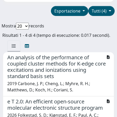
Esportazione
Tutti (4)
Mostra
records
Risultati 1 - 4 di 4 (tempo di esecuzione: 0.017 secondi).
An analysis of the performance of
coupled cluster methods for K-edge core
excitations and ionizations using
standard basis sets
2019 Carbone, J. P.; Cheng, L.; Myhre, R. H.;
Matthews, D.; Koch, H.; Coriani, S.
e T 2.0: An efficient open-source
molecular electronic structure program
2026 Folkestad, S. D.; Kjønstad, E. F.; Paul, A. C.;