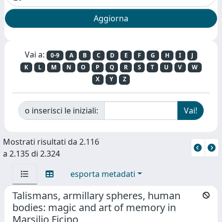
Vai a:
0-9
A
B
C
D
E
F
G
H
I
J
K
L
M
N
O
P
Q
R
S
T
U
V
W
X
Y
Z
o inserisci le iniziali:
Mostrati risultati da 2.116
a 2.135 di 2.324
esporta metadati
Talismans, armillary spheres, human
bodies: magic and art of memory in
Marsilio Ficino