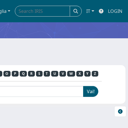
glia
IT
LOGIN
O
P
Q
R
S
T
U
V
W
X
Y
Z