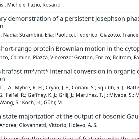
i, Michele; Fazio, Rosario
ry demonstration of a persistent Josephson phas
on
, Nadia; Strambini, Elia; Paolucci, Federico; Giazotto, Franc
hort-range protein Brownian motion in the cytopl
nzo, Carmine; Piazza, Vincenzo; Gratton, Enrico; Beltram, Fa
ultrafast ππ*/nπ* internal conversion in organi
on
. J. A.; Myhre, R. H.; Cryan, J. P.; Coriani, S.; Squibb, R. J.; Ba
; Feifel, R.; Gaffney, K. J.; Grilj, J.; Martinez, T. J.; Miyabe, S.
 Wang, S.; Koch, H.; Gühr, M.
state majorization at the output of bosonic Gau
Andrea; Giovannetti, Vittorio; Holevo, A. S.
l bases for the interaction of frataxin with the 