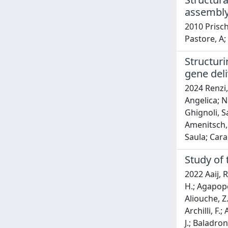
assembl
2010 Prischi
Pastore, A;
Structuri
gene deli
2024 Renzi,
Angelica; N
Ghignoli, S
Amenitsch, 
Saula; Cara
Study of 
2022 Aaij, R.; Abdelmotteleb, A. S. W.; Beteta, C. Abellan; Gallego, F. J. Abudinen; Ackernley, T.; Adeva, B.; Adinolfi, M.; Afsharnia, H.; Agapopoulou, C.; Aidala, C. A.; Aiola, S.; Ajaltouni, Z.; Akar, S.; Albrecht, J.; Alessio, F.; Alexander, M.; Alfonso Albero, A.; Aliouche, Z.; Alkhazov, G.; Cartelle, P. Alvarez; Amato, S.; Amey, J. L.; Amhis, Y.; An, L.; Anderlini, L.; Andreianov, A.; Andreotti, M.; Archilli, F.; Artamonov, A.; Artuso, M.; Arzymatov, K.; Aslanides, E.; Atzeni, M.; Audurier, B.; Bachmann, S.; Bachmayer, M.; Back, J. J.; Baladron Rodriguez, P.; Balagura, V; Baldini, W.; Leite, J. Baptista; Barbetti, M.; Barlow, R. J.; Barsuk, S.; Barter, W.; Bartolini, M.; Baryshnikov, F.; Basels, J. M.; Bashir, S.; Bassi, G.; Batsukh, B.; Battig, A.; Bay, A.; Beck, A.; Becker, M.; Bedeschi, F.; Bediaga, I; Beiter, A.; Belavin, V; Belin, S.; Bellee, V; Belous, K.; Belov, I; Belyaev, I; Benciven