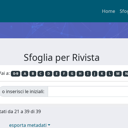
Home
Sfo
Sfoglia per Rivista
Vai a:
0-9
A
B
C
D
E
F
G
H
I
J
K
L
M
N
o inserisci le iniziali:
tati da 21 a 39 di 39
esporta metadati