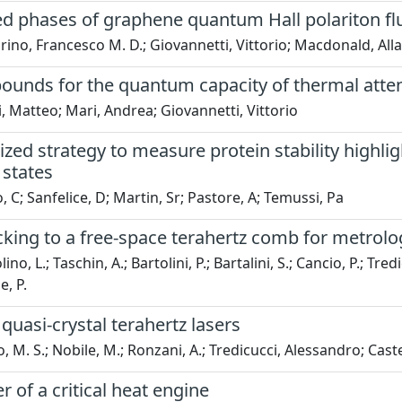
d phases of graphene quantum Hall polariton fl
rino, Francesco M. D.; Giovannetti, Vittorio; Macdonald, Alla
ounds for the quantum capacity of thermal atte
, Matteo; Mari, Andrea; Giovannetti, Vittorio
zed strategy to measure protein stability highli
 states
, C; Sanfelice, D; Martin, Sr; Pastore, A; Temussi, Pa
king to a free-space terahertz comb for metrolog
o, L.; Taschin, A.; Bartolini, P.; Bartalini, S.; Cancio, P.; Tredic
e, P.
quasi-crystal terahertz lasers
o, M. S.; Nobile, M.; Ronzani, A.; Tredicucci, Alessandro; Castellan
 of a critical heat engine