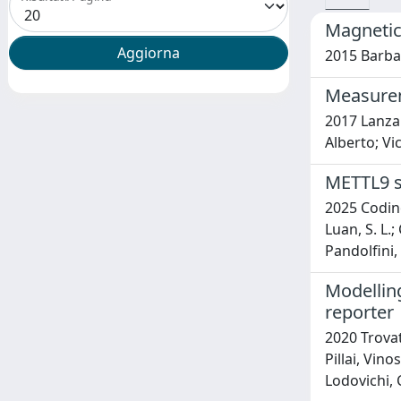
Magnetic 
2015 Barbar
Measureme
2017 Lanzan
Alberto; Vi
METTL9 su
2025 Codino,
Luan, S. L.; 
Pandolfini, 
Modellin
reporter
2020 Trovat
Pillai, Vin
Lodovichi, 