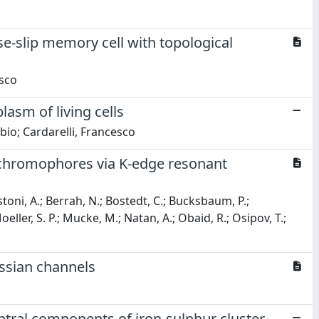
e-slip memory cell with topological
esco
asm of living cells
bio; Cardarelli, Francesco
c chromophores via K-edge resonant
ttistoni, A.; Berrah, N.; Bostedt, C.; Bucksbaum, P.;
; Moeller, S. P.; Mucke, M.; Natan, A.; Obaid, R.; Osipov, T.;
ssian channels
central components of iron-sulphur cluster