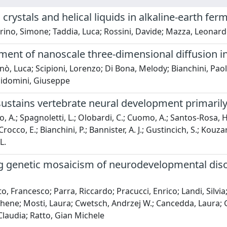
crystals and helical liquids in alkaline-earth fer
ino, Simone; Taddia, Luca; Rossini, Davide; Mazza, Leonardo
nt of nanoscale three-dimensional diffusion in t
ò, Luca; Scipioni, Lorenzo; Di Bona, Melody; Bianchini, Paolo
cidomini, Giuseppe
stains vertebrate neural development primarily 
 A.; Spagnoletti, L.; Olobardi, C.; Cuomo, A.; Santos-Rosa, H.;
Crocco, E.; Bianchini, P.; Bannister, A. J.; Gustincich, S.; Kouzari
L.
g genetic mosaicism of neurodevelopmental disor
o, Francesco; Parra, Riccardo; Pracucci, Enrico; Landi, Silvia
oshene; Mosti, Laura; Cwetsch, Andrzej W.; Cancedda, Laura; Gr
Claudia; Ratto, Gian Michele