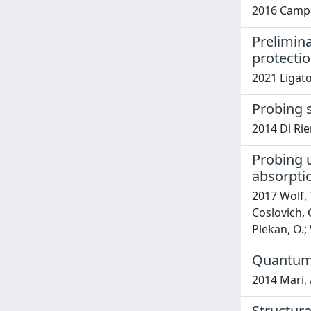
2016 Campis
Prelimina
protecti
2021 Ligato
Probing s
2014 Di Rie
Probing 
absorpti
2017 Wolf, T
Coslovich, G.
Plekan, O.;
Quantum 
2014 Mari, 
Structura