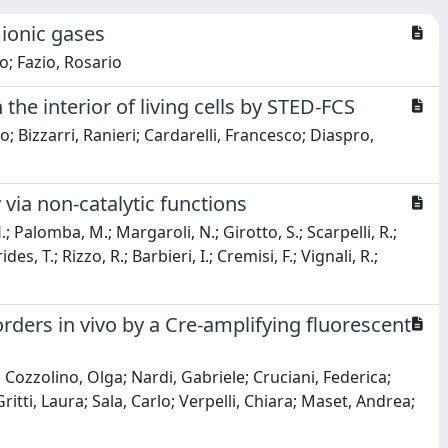
mionic gases
; Fazio, Rosario
he interior of living cells by STED-FCS
; Bizzarri, Ranieri; Cardarelli, Francesco; Diaspro,
via non-catalytic functions
 Palomba, M.; Margaroli, N.; Girotto, S.; Scarpelli, R.;
des, T.; Rizzo, R.; Barbieri, I.; Cremisi, F.; Vignali, R.;
ders in vivo by a Cre-amplifying fluorescent
; Cozzolino, Olga; Nardi, Gabriele; Cruciani, Federica;
itti, Laura; Sala, Carlo; Verpelli, Chiara; Maset, Andrea;