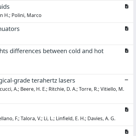
uids
n H.; Polini, Marco
nuators
ghts differences between cold and hot
ical-grade terahertz lasers
ucci, A.; Beere, H. E.; Ritchie, D. A.; Torre, R.; Vitiello, M.
o, F.; Talora, V.; Li, L.; Linfield, E. H.; Davies, A. G.