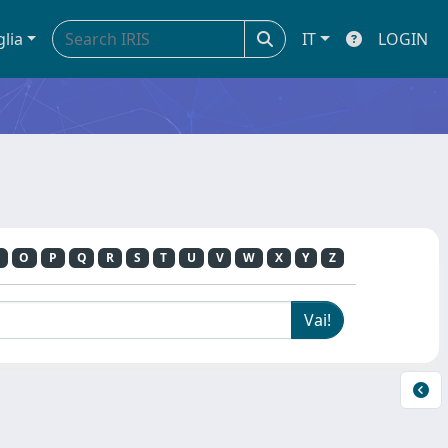
glia
IT
LOGIN
O
P
Q
R
S
T
U
V
W
X
Y
Z