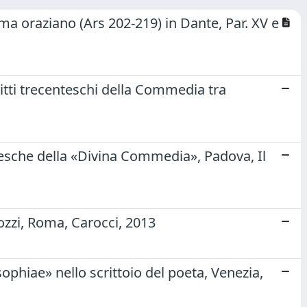
ma oraziano (Ars 202-219) in Dante, Par. XV e
tti trecenteschi della Commedia tra
ntesche della «Divina Commedia», Padova, Il
cozzi, Roma, Carocci, 2013
ophiae» nello scrittoio del poeta, Venezia,