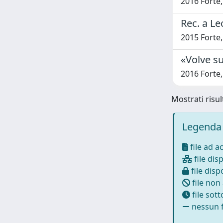
2016 Forte
Rec. a Le
2015 Forte
«Volve su
2016 Forte
Mostrati risult
Legenda 
file ad a
file disp
file dispo
file non
file sot
nessun f