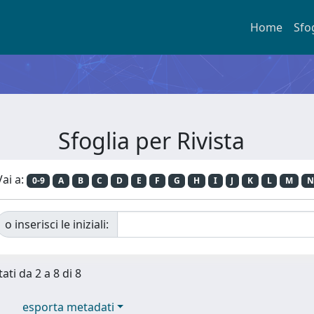
Home
Sfo
Sfoglia per Rivista
Vai a:
0-9
A
B
C
D
E
F
G
H
I
J
K
L
M
N
o inserisci le iniziali:
ati da 2 a 8 di 8
esporta metadati