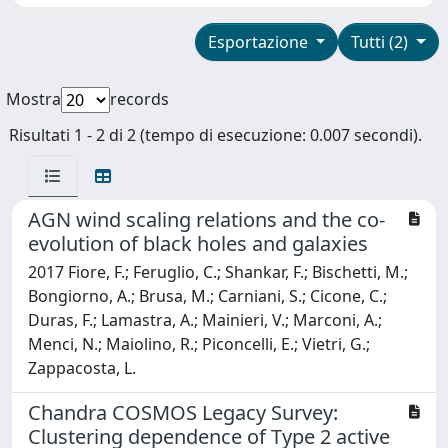
Esportazione
Tutti (2)
Mostra
records
Risultati 1 - 2 di 2 (tempo di esecuzione: 0.007 secondi).
AGN wind scaling relations and the co-
evolution of black holes and galaxies
2017 Fiore, F.; Feruglio, C.; Shankar, F.; Bischetti, M.;
Bongiorno, A.; Brusa, M.; Carniani, S.; Cicone, C.;
Duras, F.; Lamastra, A.; Mainieri, V.; Marconi, A.;
Menci, N.; Maiolino, R.; Piconcelli, E.; Vietri, G.;
Zappacosta, L.
Chandra COSMOS Legacy Survey:
Clustering dependence of Type 2 active