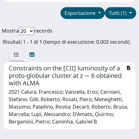
Esportazione
Tutti (1)
Mostra
records
Risultati 1 - 1 di 1 (tempo di esecuzione: 0.003 secondi).
Constraints on the [CII] luminosity of a
proto-globular cluster at z ∼ 6 obtained
with ALMA
2021 Calura, Francesco; Vanzella, Eros; Carniani,
Stefano; Gilli, Roberto; Rosati, Piero; Meneghetti,
Massimo; Paladino, Rosita; Decarli, Roberto; Brusa,
Marcella; Lupi, Alessandro; D’Amato, Quirino;
Bergamini, Pietro; Caminha, Gabriel B