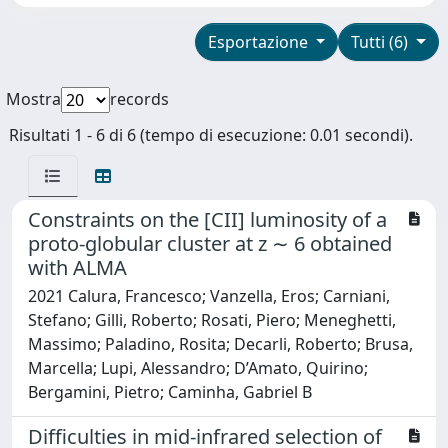
Esportazione
Tutti (6)
Mostra
records
Risultati 1 - 6 di 6 (tempo di esecuzione: 0.01 secondi).
Constraints on the [CII] luminosity of a
proto-globular cluster at z ∼ 6 obtained
with ALMA
2021 Calura, Francesco; Vanzella, Eros; Carniani,
Stefano; Gilli, Roberto; Rosati, Piero; Meneghetti,
Massimo; Paladino, Rosita; Decarli, Roberto; Brusa,
Marcella; Lupi, Alessandro; D’Amato, Quirino;
Bergamini, Pietro; Caminha, Gabriel B
Difficulties in mid-infrared selection of