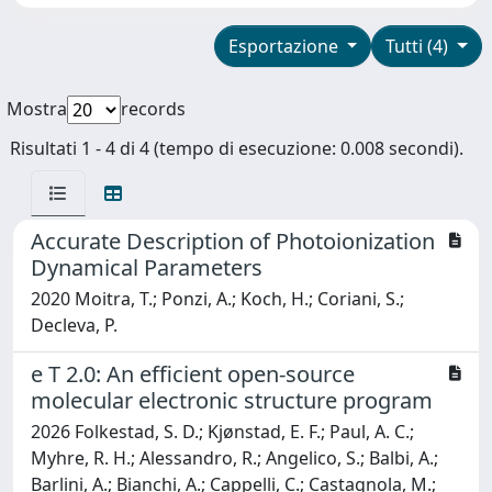
Esportazione
Tutti (4)
Mostra
records
Risultati 1 - 4 di 4 (tempo di esecuzione: 0.008 secondi).
Accurate Description of Photoionization
Dynamical Parameters
2020 Moitra, T.; Ponzi, A.; Koch, H.; Coriani, S.;
Decleva, P.
e T 2.0: An efficient open-source
molecular electronic structure program
2026 Folkestad, S. D.; Kjønstad, E. F.; Paul, A. C.;
Myhre, R. H.; Alessandro, R.; Angelico, S.; Balbi, A.;
Barlini, A.; Bianchi, A.; Cappelli, C.; Castagnola, M.;