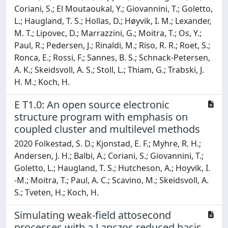
Coriani, S.; El Moutaoukal, Y.; Giovannini, T.; Goletto,
L.; Haugland, T. S.; Hollas, D.; Høyvik, I. M.; Lexander,
M. T.; Lipovec, D.; Marrazzini, G.; Moitra, T.; Os, Y.;
Paul, R.; Pedersen, J.; Rinaldi, M.; Riso, R. R.; Roet, S.;
Ronca, E.; Rossi, F.; Sannes, B. S.; Schnack-Petersen,
A. K.; Skeidsvoll, A. S.; Stoll, L.; Thiam, G.; Trabski, J.
H. M.; Koch, H.
E T1.0: An open source electronic
structure program with emphasis on
coupled cluster and multilevel methods
2020 Folkestad, S. D.; Kjonstad, E. F.; Myhre, R. H.;
Andersen, J. H.; Balbi, A.; Coriani, S.; Giovannini, T.;
Goletto, L.; Haugland, T. S.; Hutcheson, A.; Hoyvik, I.
-M.; Moitra, T.; Paul, A. C.; Scavino, M.; Skeidsvoll, A.
S.; Tveten, H.; Koch, H.
Simulating weak-field attosecond
processes with a Lanczos reduced basis