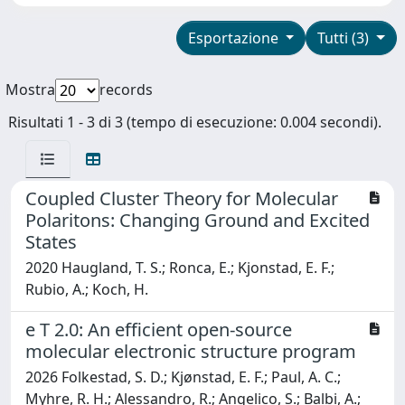
Esportazione
Tutti (3)
Mostra
records
Risultati 1 - 3 di 3 (tempo di esecuzione: 0.004 secondi).
Coupled Cluster Theory for Molecular
Polaritons: Changing Ground and Excited
States
2020 Haugland, T. S.; Ronca, E.; Kjonstad, E. F.;
Rubio, A.; Koch, H.
e T 2.0: An efficient open-source
molecular electronic structure program
2026 Folkestad, S. D.; Kjønstad, E. F.; Paul, A. C.;
Myhre, R. H.; Alessandro, R.; Angelico, S.; Balbi, A.;