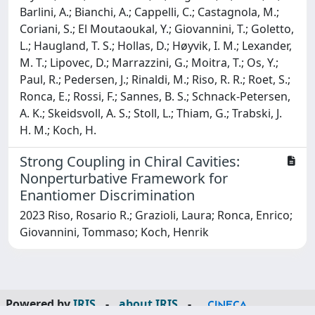
Barlini, A.; Bianchi, A.; Cappelli, C.; Castagnola, M.;
Coriani, S.; El Moutaoukal, Y.; Giovannini, T.; Goletto,
L.; Haugland, T. S.; Hollas, D.; Høyvik, I. M.; Lexander,
M. T.; Lipovec, D.; Marrazzini, G.; Moitra, T.; Os, Y.;
Paul, R.; Pedersen, J.; Rinaldi, M.; Riso, R. R.; Roet, S.;
Ronca, E.; Rossi, F.; Sannes, B. S.; Schnack-Petersen,
A. K.; Skeidsvoll, A. S.; Stoll, L.; Thiam, G.; Trabski, J.
H. M.; Koch, H.
Strong Coupling in Chiral Cavities:
Nonperturbative Framework for
Enantiomer Discrimination
2023 Riso, Rosario R.; Grazioli, Laura; Ronca, Enrico;
Giovannini, Tommaso; Koch, Henrik
Powered by
IRIS
-
about IRIS
-