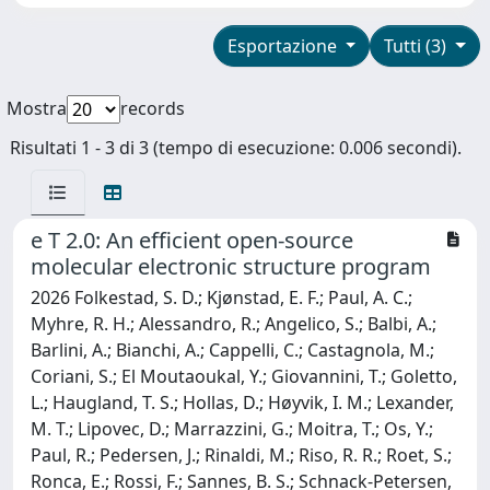
Esportazione
Tutti (3)
Mostra
records
Risultati 1 - 3 di 3 (tempo di esecuzione: 0.006 secondi).
e T 2.0: An efficient open-source
molecular electronic structure program
2026 Folkestad, S. D.; Kjønstad, E. F.; Paul, A. C.;
Myhre, R. H.; Alessandro, R.; Angelico, S.; Balbi, A.;
Barlini, A.; Bianchi, A.; Cappelli, C.; Castagnola, M.;
Coriani, S.; El Moutaoukal, Y.; Giovannini, T.; Goletto,
L.; Haugland, T. S.; Hollas, D.; Høyvik, I. M.; Lexander,
M. T.; Lipovec, D.; Marrazzini, G.; Moitra, T.; Os, Y.;
Paul, R.; Pedersen, J.; Rinaldi, M.; Riso, R. R.; Roet, S.;
Ronca, E.; Rossi, F.; Sannes, B. S.; Schnack-Petersen,