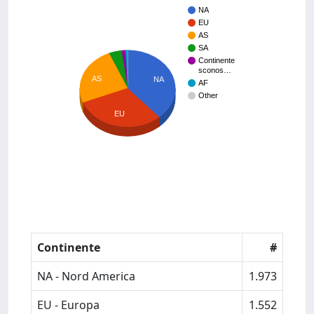
NA
EU
AS
SA
Continente
sconos…
AS
NA
AF
Other
EU
Continente
#
NA - Nord America
1.973
EU - Europa
1.552