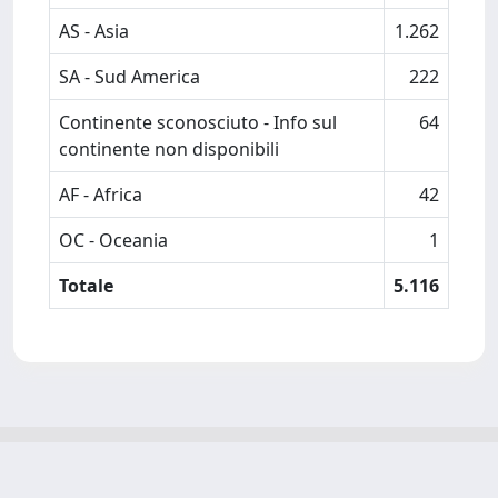
AS - Asia
1.262
SA - Sud America
222
Continente sconosciuto - Info sul
64
continente non disponibili
AF - Africa
42
OC - Oceania
1
Totale
5.116
Powered by
IRIS
-
about IRIS
-
Utilizzo dei cookie
-
Privacy
Copyright © 2026