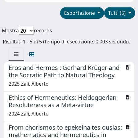
Esportazione
Tutti (5)
Mostra
records
Risultati 1 - 5 di 5 (tempo di esecuzione: 0.003 secondi).
Eros and Hermes : Gerhard Krüger and
the Socratic Path to Natural Theology
2025 Zali, Alberto
Ethics of Hermeneutics: Heideggerian
Resoluteness as a Meta-virtue
2024 Zali, Alberto
From chorismos to epekeina tes ousias:
mathematics and hermeneutics in