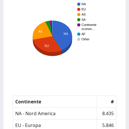
NA
EU
AS
SA
Continente
sconos…
AS
NA
AF
Other
EU
Continente
#
NA - Nord America
8.435
EU - Europa
5.846