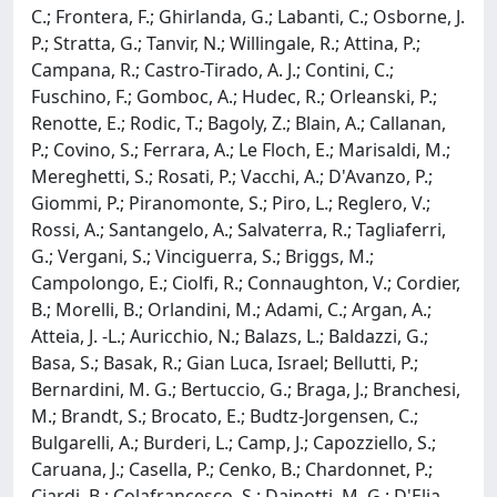
C.; Frontera, F.; Ghirlanda, G.; Labanti, C.; Osborne, J.
P.; Stratta, G.; Tanvir, N.; Willingale, R.; Attina, P.;
Campana, R.; Castro-Tirado, A. J.; Contini, C.;
Fuschino, F.; Gomboc, A.; Hudec, R.; Orleanski, P.;
Renotte, E.; Rodic, T.; Bagoly, Z.; Blain, A.; Callanan,
P.; Covino, S.; Ferrara, A.; Le Floch, E.; Marisaldi, M.;
Mereghetti, S.; Rosati, P.; Vacchi, A.; D'Avanzo, P.;
Giommi, P.; Piranomonte, S.; Piro, L.; Reglero, V.;
Rossi, A.; Santangelo, A.; Salvaterra, R.; Tagliaferri,
G.; Vergani, S.; Vinciguerra, S.; Briggs, M.;
Campolongo, E.; Ciolfi, R.; Connaughton, V.; Cordier,
B.; Morelli, B.; Orlandini, M.; Adami, C.; Argan, A.;
Atteia, J. -L.; Auricchio, N.; Balazs, L.; Baldazzi, G.;
Basa, S.; Basak, R.; Gian Luca, Israel; Bellutti, P.;
Bernardini, M. G.; Bertuccio, G.; Braga, J.; Branchesi,
M.; Brandt, S.; Brocato, E.; Budtz-Jorgensen, C.;
Bulgarelli, A.; Burderi, L.; Camp, J.; Capozziello, S.;
Caruana, J.; Casella, P.; Cenko, B.; Chardonnet, P.;
Ciardi, B.; Colafrancesco, S.; Dainotti, M. G.; D'Elia,