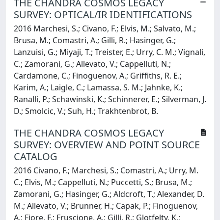
THE CHANDRA COSMOS LEGACY
SURVEY: OPTICAL/IR IDENTIFICATIONS
2016 Marchesi, S.; Civano, F.; Elvis, M.; Salvato, M.;
Brusa, M.; Comastri, A.; Gilli, R.; Hasinger, G.;
Lanzuisi, G.; Miyaji, T.; Treister, E.; Urry, C. M.; Vignali,
C.; Zamorani, G.; Allevato, V.; Cappelluti, N.;
Cardamone, C.; Finoguenov, A.; Griffiths, R. E.;
Karim, A.; Laigle, C.; Lamassa, S. M.; Jahnke, K.;
Ranalli, P.; Schawinski, K.; Schinnerer, E.; Silverman, J.
D.; Smolcic, V.; Suh, H.; Trakhtenbrot, B.
THE CHANDRA COSMOS LEGACY
SURVEY: OVERVIEW AND POINT SOURCE
CATALOG
2016 Civano, F.; Marchesi, S.; Comastri, A.; Urry, M.
C.; Elvis, M.; Cappelluti, N.; Puccetti, S.; Brusa, M.;
Zamorani, G.; Hasinger, G.; Aldcroft, T.; Alexander, D.
M.; Allevato, V.; Brunner, H.; Capak, P.; Finoguenov,
A.; Fiore, F.; Fruscione, A.; Gilli, R.; Glotfelty, K.;