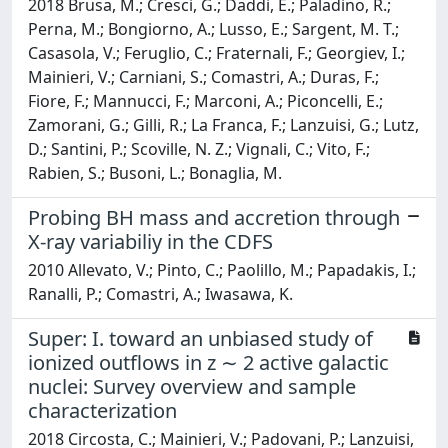
2018 Brusa, M.; Cresci, G.; Daddi, E.; Paladino, R.;
Perna, M.; Bongiorno, A.; Lusso, E.; Sargent, M. T.;
Casasola, V.; Feruglio, C.; Fraternali, F.; Georgiev, I.;
Mainieri, V.; Carniani, S.; Comastri, A.; Duras, F.;
Fiore, F.; Mannucci, F.; Marconi, A.; Piconcelli, E.;
Zamorani, G.; Gilli, R.; La Franca, F.; Lanzuisi, G.; Lutz,
D.; Santini, P.; Scoville, N. Z.; Vignali, C.; Vito, F.;
Rabien, S.; Busoni, L.; Bonaglia, M.
Probing BH mass and accretion through
X-ray variabiliy in the CDFS
2010 Allevato, V.; Pinto, C.; Paolillo, M.; Papadakis, I.;
Ranalli, P.; Comastri, A.; Iwasawa, K.
Super: I. toward an unbiased study of
ionized outflows in z ∼ 2 active galactic
nuclei: Survey overview and sample
characterization
2018 Circosta, C.; Mainieri, V.; Padovani, P.; Lanzuisi,