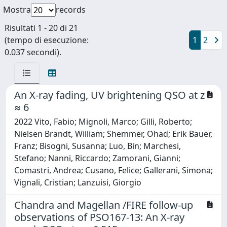
Mostra
records
Risultati 1 - 20 di 21
(tempo di esecuzione:
1
2
0.037 secondi).
An X-ray fading, UV brightening QSO at z
≈ 6
2022 Vito, Fabio; Mignoli, Marco; Gilli, Roberto;
Nielsen Brandt, William; Shemmer, Ohad; Erik Bauer,
Franz; Bisogni, Susanna; Luo, Bin; Marchesi,
Stefano; Nanni, Riccardo; Zamorani, Gianni;
Comastri, Andrea; Cusano, Felice; Gallerani, Simona;
Vignali, Cristian; Lanzuisi, Giorgio
Chandra and Magellan /FIRE follow-up
observations of PSO167-13: An X-ray