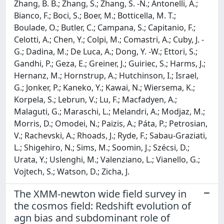
Zhang, B. B.; Zhang, S.; Zhang, S. -N.; Antonelli, A.;
Bianco, F.; Boci, S.; Boer, M.; Botticella, M. T.;
Boulade, O.; Butler, C.; Campana, S.; Capitanio, F.;
Celotti, A.; Chen, Y.; Colpi, M.; Comastri, A.; Cuby, J. -
G.; Dadina, M.; De Luca, A.; Dong, Y. -W.; Ettori, S.;
Gandhi, P.; Geza, E.; Greiner, J.; Guiriec, S.; Harms, J.;
Hernanz, M.; Hornstrup, A.; Hutchinson, I.; Israel,
G.; Jonker, P.; Kaneko, Y.; Kawai, N.; Wiersema, K.;
Korpela, S.; Lebrun, V.; Lu, F.; Macfadyen, A.;
Malaguti, G.; Maraschi, L.; Melandri, A.; Modjaz, M.;
Morris, D.; Omodei, N.; Paizis, A.; Páta, P.; Petrosian,
V.; Rachevski, A.; Rhoads, J.; Ryde, F.; Sabau-Graziati,
L.; Shigehiro, N.; Sims, M.; Soomin, J.; Szécsi, D.;
Urata, Y.; Uslenghi, M.; Valenziano, L.; Vianello, G.;
Vojtech, S.; Watson, D.; Zicha, J.
The XMM-newton wide field survey in
the cosmos field: Redshift evolution of
agn bias and subdominant role of