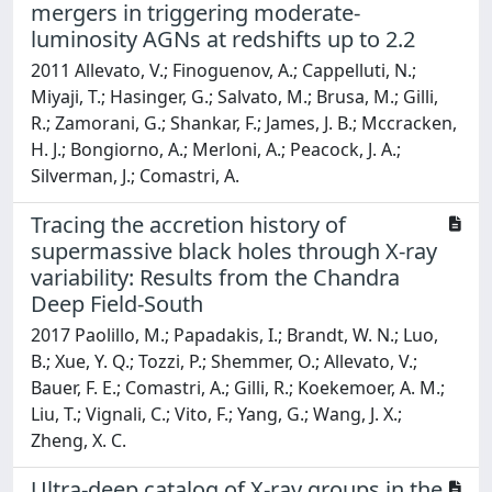
mergers in triggering moderate-
luminosity AGNs at redshifts up to 2.2
2011 Allevato, V.; Finoguenov, A.; Cappelluti, N.;
Miyaji, T.; Hasinger, G.; Salvato, M.; Brusa, M.; Gilli,
R.; Zamorani, G.; Shankar, F.; James, J. B.; Mccracken,
H. J.; Bongiorno, A.; Merloni, A.; Peacock, J. A.;
Silverman, J.; Comastri, A.
Tracing the accretion history of
supermassive black holes through X-ray
variability: Results from the Chandra
Deep Field-South
2017 Paolillo, M.; Papadakis, I.; Brandt, W. N.; Luo,
B.; Xue, Y. Q.; Tozzi, P.; Shemmer, O.; Allevato, V.;
Bauer, F. E.; Comastri, A.; Gilli, R.; Koekemoer, A. M.;
Liu, T.; Vignali, C.; Vito, F.; Yang, G.; Wang, J. X.;
Zheng, X. C.
Ultra-deep catalog of X-ray groups in the