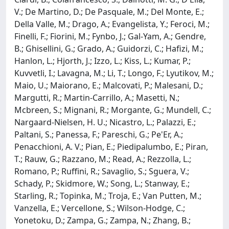
V.; De Martino, D.; De Pasquale, M.; Del Monte, E.;
Della Valle, M.; Drago, A.; Evangelista, Y.; Feroci, M.;
Finelli, F.; Fiorini, M.; Fynbo, J.; Gal-Yam, A.; Gendre,
B.; Ghisellini, G.; Grado, A.; Guidorzi, C.; Hafizi, M.;
Hanlon, L.; Hjorth, J.; Izzo, L.; Kiss, L.; Kumar, P.;
Kuvvetli, I.; Lavagna, M.; Li, T.; Longo, F.; Lyutikov, M.;
Maio, U.; Maiorano, E.; Malcovati, P.; Malesani, D.;
Margutti, R.; Martin-Carrillo, A.; Masetti, N.;
Mcbreen, S.; Mignani, R.; Morgante, G.; Mundell, C.;
Nargaard-Nielsen, H. U.; Nicastro, L.; Palazzi, E.;
Paltani, S.; Panessa, F.; Pareschi, G.; Pe'Er, A.;
Penacchioni, A. V.; Pian, E.; Piedipalumbo, E.; Piran,
T.; Rauw, G.; Razzano, M.; Read, A.; Rezzolla, L.;
Romano, P.; Ruffini, R.; Savaglio, S.; Sguera, V.;
Schady, P.; Skidmore, W.; Song, L.; Stanway, E.;
Starling, R.; Topinka, M.; Troja, E.; Van Putten, M.;
Vanzella, E.; Vercellone, S.; Wilson-Hodge, C.;
Yonetoku, D.; Zampa, G.; Zampa, N.; Zhang, B.;