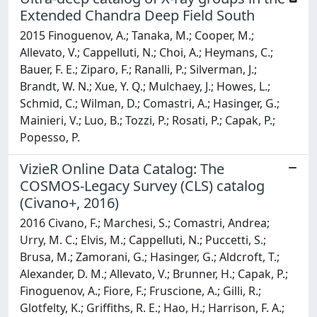
Extended Chandra Deep Field South
2015 Finoguenov, A.; Tanaka, M.; Cooper, M.;
Allevato, V.; Cappelluti, N.; Choi, A.; Heymans, C.;
Bauer, F. E.; Ziparo, F.; Ranalli, P.; Silverman, J.;
Brandt, W. N.; Xue, Y. Q.; Mulchaey, J.; Howes, L.;
Schmid, C.; Wilman, D.; Comastri, A.; Hasinger, G.;
Mainieri, V.; Luo, B.; Tozzi, P.; Rosati, P.; Capak, P.;
Popesso, P.
VizieR Online Data Catalog: The
COSMOS-Legacy Survey (CLS) catalog
(Civano+, 2016)
2016 Civano, F.; Marchesi, S.; Comastri, Andrea;
Urry, M. C.; Elvis, M.; Cappelluti, N.; Puccetti, S.;
Brusa, M.; Zamorani, G.; Hasinger, G.; Aldcroft, T.;
Alexander, D. M.; Allevato, V.; Brunner, H.; Capak, P.;
Finoguenov, A.; Fiore, F.; Fruscione, A.; Gilli, R.;
Glotfelty, K.; Griffiths, R. E.; Hao, H.; Harrison, F. A.;