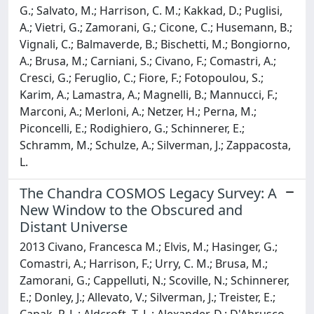
G.; Salvato, M.; Harrison, C. M.; Kakkad, D.; Puglisi,
A.; Vietri, G.; Zamorani, G.; Cicone, C.; Husemann, B.;
Vignali, C.; Balmaverde, B.; Bischetti, M.; Bongiorno,
A.; Brusa, M.; Carniani, S.; Civano, F.; Comastri, A.;
Cresci, G.; Feruglio, C.; Fiore, F.; Fotopoulou, S.;
Karim, A.; Lamastra, A.; Magnelli, B.; Mannucci, F.;
Marconi, A.; Merloni, A.; Netzer, H.; Perna, M.;
Piconcelli, E.; Rodighiero, G.; Schinnerer, E.;
Schramm, M.; Schulze, A.; Silverman, J.; Zappacosta,
L.
The Chandra COSMOS Legacy Survey: A
New Window to the Obscured and
Distant Universe
2013 Civano, Francesca M.; Elvis, M.; Hasinger, G.;
Comastri, A.; Harrison, F.; Urry, C. M.; Brusa, M.;
Zamorani, G.; Cappelluti, N.; Scoville, N.; Schinnerer,
E.; Donley, J.; Allevato, V.; Silverman, J.; Treister, E.;