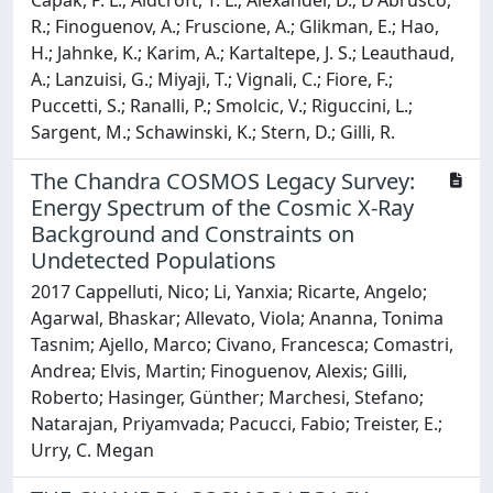
Capak, P. L.; Aldcroft, T. L.; Alexander, D.; D'Abrusco,
R.; Finoguenov, A.; Fruscione, A.; Glikman, E.; Hao,
H.; Jahnke, K.; Karim, A.; Kartaltepe, J. S.; Leauthaud,
A.; Lanzuisi, G.; Miyaji, T.; Vignali, C.; Fiore, F.;
Puccetti, S.; Ranalli, P.; Smolcic, V.; Riguccini, L.;
Sargent, M.; Schawinski, K.; Stern, D.; Gilli, R.
The Chandra COSMOS Legacy Survey:
Energy Spectrum of the Cosmic X-Ray
Background and Constraints on
Undetected Populations
2017 Cappelluti, Nico; Li, Yanxia; Ricarte, Angelo;
Agarwal, Bhaskar; Allevato, Viola; Ananna, Tonima
Tasnim; Ajello, Marco; Civano, Francesca; Comastri,
Andrea; Elvis, Martin; Finoguenov, Alexis; Gilli,
Roberto; Hasinger, Günther; Marchesi, Stefano;
Natarajan, Priyamvada; Pacucci, Fabio; Treister, E.;
Urry, C. Megan