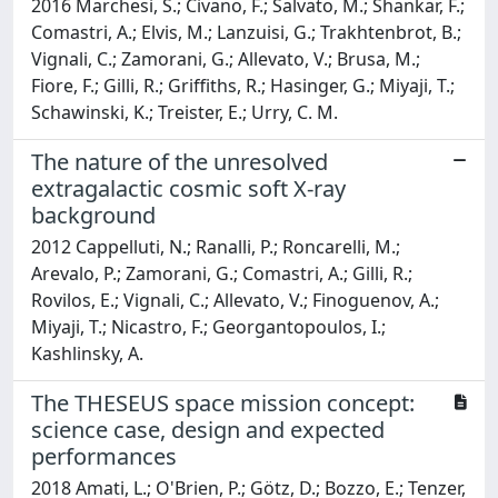
2016 Marchesi, S.; Civano, F.; Salvato, M.; Shankar, F.;
Comastri, A.; Elvis, M.; Lanzuisi, G.; Trakhtenbrot, B.;
Vignali, C.; Zamorani, G.; Allevato, V.; Brusa, M.;
Fiore, F.; Gilli, R.; Griffiths, R.; Hasinger, G.; Miyaji, T.;
Schawinski, K.; Treister, E.; Urry, C. M.
The nature of the unresolved
extragalactic cosmic soft X-ray
background
2012 Cappelluti, N.; Ranalli, P.; Roncarelli, M.;
Arevalo, P.; Zamorani, G.; Comastri, A.; Gilli, R.;
Rovilos, E.; Vignali, C.; Allevato, V.; Finoguenov, A.;
Miyaji, T.; Nicastro, F.; Georgantopoulos, I.;
Kashlinsky, A.
The THESEUS space mission concept:
science case, design and expected
performances
2018 Amati, L.; O'Brien, P.; Götz, D.; Bozzo, E.; Tenzer,