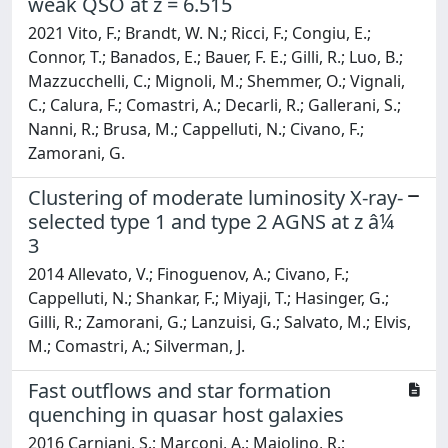
weak QSO at z = 6.515
2021 Vito, F.; Brandt, W. N.; Ricci, F.; Congiu, E.;
Connor, T.; Banados, E.; Bauer, F. E.; Gilli, R.; Luo, B.;
Mazzucchelli, C.; Mignoli, M.; Shemmer, O.; Vignali,
C.; Calura, F.; Comastri, A.; Decarli, R.; Gallerani, S.;
Nanni, R.; Brusa, M.; Cappelluti, N.; Civano, F.;
Zamorani, G.
Clustering of moderate luminosity X-ray-
selected type 1 and type 2 AGNS at z â¼
3
2014 Allevato, V.; Finoguenov, A.; Civano, F.;
Cappelluti, N.; Shankar, F.; Miyaji, T.; Hasinger, G.;
Gilli, R.; Zamorani, G.; Lanzuisi, G.; Salvato, M.; Elvis,
M.; Comastri, A.; Silverman, J.
Fast outflows and star formation
quenching in quasar host galaxies
2016 Carniani, S.; Marconi, A.; Maiolino, R.;