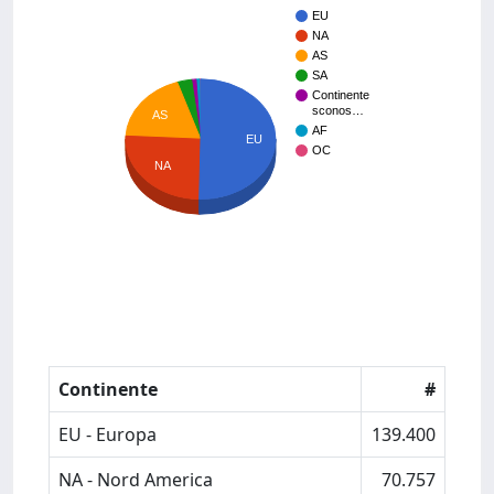
EU
NA
AS
SA
Continente
sconos…
AS
AF
EU
OC
NA
Continente
#
EU - Europa
139.400
NA - Nord America
70.757